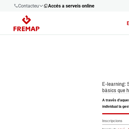
Contacteu
Accés a serveis online
900 61 00
61
+34 91
919 61 61
900 61 00
61