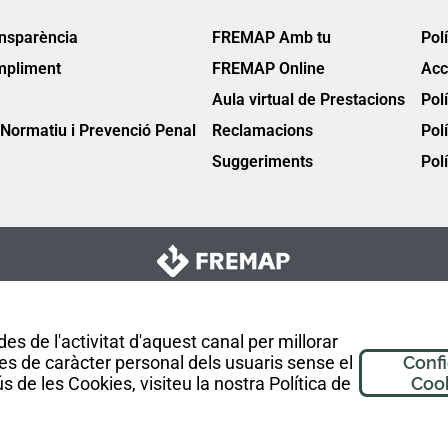
ansparència
FREMAP Amb tu
Pol
mpliment
FREMAP Online
Acc
Aula virtual de Prestacions
Pol
Normatiu i Prevenció Penal
Reclamacions
Pol
Suggeriments
Polí
es de l'activitat d'aquest canal per millorar
es de caràcter personal dels usuaris sense el
Conf
 de les Cookies, visiteu la nostra Política de
Coo