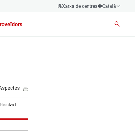
Xarxa de centres
Català
Español
roveïdors
Català
Euskara
Galego
Valencià
English