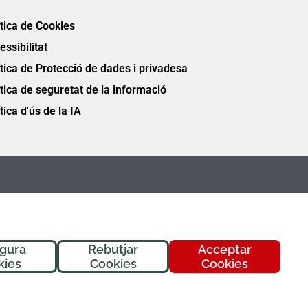
ítica de Cookies
essibilitat
ítica de Protecció de dades i privadesa
ítica de seguretat de la informació
tica d'ús de la IA
igura
Rebutjar
Acceptar
kies
Cookies
Cookies
FREMAP Ⓒ Tots els drets reservats