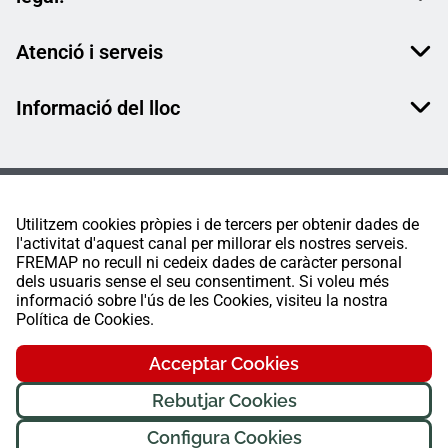
Atenció i serveis
Informació del lloc
Utilitzem cookies pròpies i de tercers per obtenir dades de
l'activitat d'aquest canal per millorar els nostres serveis.
FREMAP no recull ni cedeix dades de caràcter personal
dels usuaris sense el seu consentiment. Si voleu més
informació sobre l'ús de les Cookies, visiteu la nostra
Política de Cookies.
Acceptar Cookies
Rebutjar Cookies
Configura Cookies
FREMAP Ⓒ Tots els drets reservats