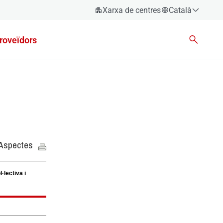
Xarxa de centres
Català
Español
roveïdors
Català
Euskara
Galego
Valencià
English