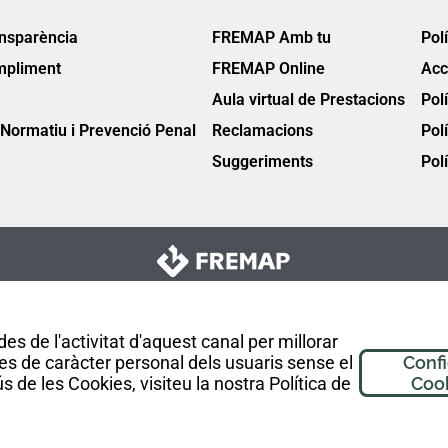
ansparència
FREMAP Amb tu
Pol
mpliment
FREMAP Online
Acc
Aula virtual de Prestacions
Pol
Normatiu i Prevenció Penal
Reclamacions
Pol
Suggeriments
Polí
es de l'activitat d'aquest canal per millorar
es de caràcter personal dels usuaris sense el
Conf
 de les Cookies, visiteu la nostra Política de
Coo