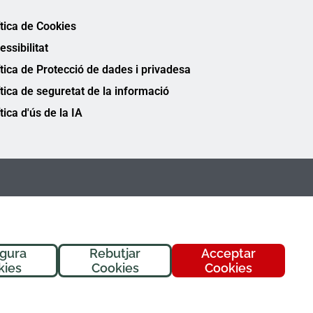
ítica de Cookies
essibilitat
ítica de Protecció de dades i privadesa
ítica de seguretat de la informació
tica d'ús de la IA
igura
Rebutjar
Acceptar
kies
Cookies
Cookies
FREMAP Ⓒ Tots els drets reservats