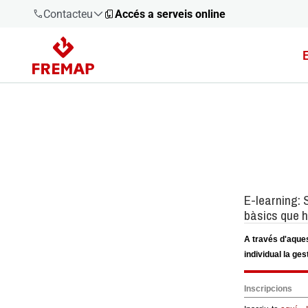
Contacteu
Accés a serveis online
900 61 00
61
+34 91
919 61 61
900 61 00
61