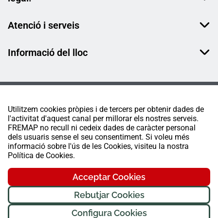
Atenció i serveis
Informació del lloc
Utilitzem cookies pròpies i de tercers per obtenir dades de
l'activitat d'aquest canal per millorar els nostres serveis.
FREMAP no recull ni cedeix dades de caràcter personal
dels usuaris sense el seu consentiment. Si voleu més
informació sobre l'ús de les Cookies, visiteu la nostra
Política de Cookies.
Acceptar Cookies
Rebutjar Cookies
Configura Cookies
FREMAP Ⓒ Tots els drets reservats