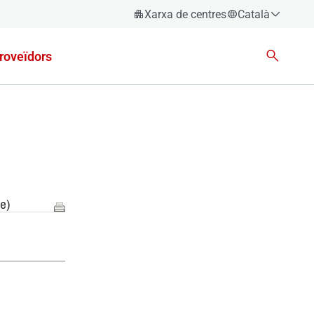
Xarxa de centres
Català
Español
roveïdors
Català
Euskara
Galego
Valencià
English