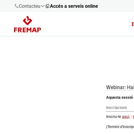
Contacteu
Accés a serveis online
900 61 00
61
+34 91
919 61 61
900 61 00
61