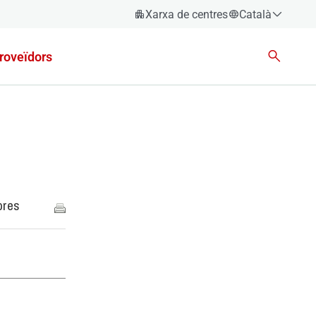
Xarxa de centres
Català
Español
roveïdors
Català
Euskara
Galego
Valencià
English