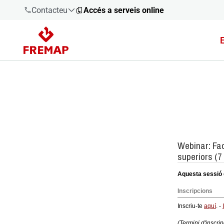
Contacteu
Accés a serveis online
900 61 00
61
+34 91
919 61 61
900 61 00
61