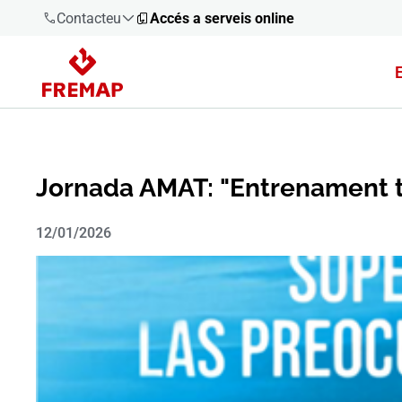
Contacteu
Accés a serveis online
900 61 00
61
+34 91
919 61 61
Jornada AMAT: "Entrenament te
12/01/2026
900 61 00
61