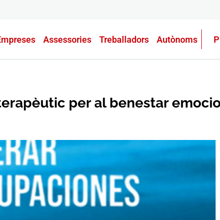
Empreses
Assessories
Treballadors
Autònoms
P
rapèutic per al benestar emocion