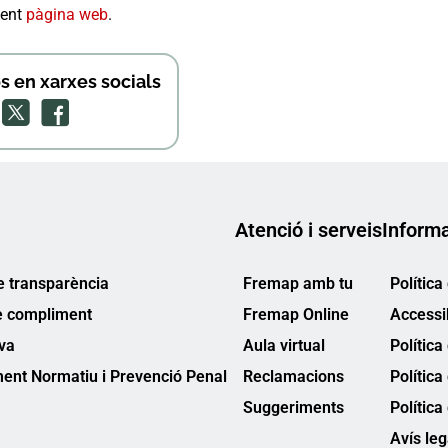
üent
pàgina web​
.
 en xarxes socials
Atenció i serveis
Informa
e transparència
Fremap amb tu
Política
e compliment
Fremap Online
Accessib
va
Aula virtual
Política
ent Normatiu i Prevenció Penal
Reclamacions
Política
Suggeriments
Política
Avís leg