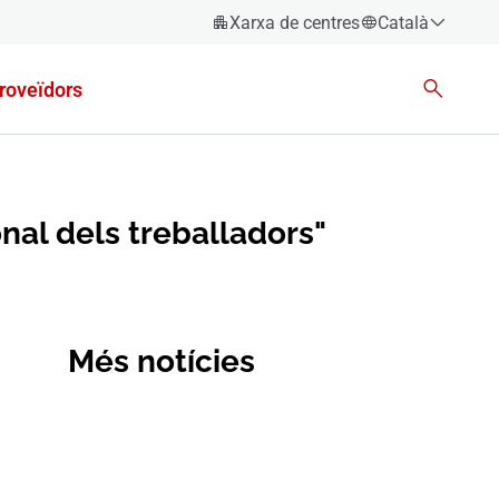
Xarxa de centres
Català
Español
roveïdors
Català
Euskara
Galego
Valencià
al dels treballadors"
English
Més notícies