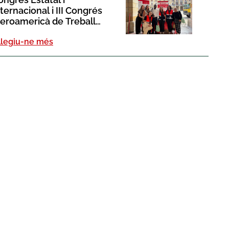
ternacional i III Congrés
beroamericà de Treball
ocial celebrat a Gijón
Llegiu-ne més