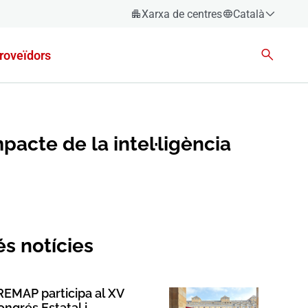
Xarxa de centres
Català
Español
roveïdors
Català
Euskara
Galego
Valencià
acte de la intel·ligència
English
s notícies
REMAP participa al XV
ongrés Estatal i