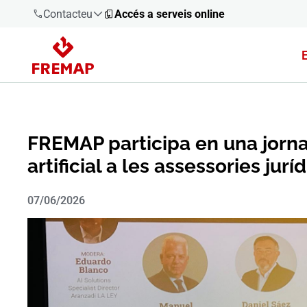
Contacteu
Accés a serveis online
900 61 00
61
+34 91
919 61 61
FREMAP participa en una jorna
artificial a les assessories jurí
07/06/2026
900 61 00
61