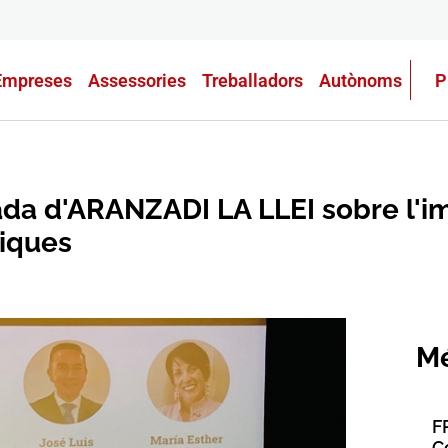
Empreses
Assessories
Treballadors
Autònoms
P
da d'ARANZADI LA LLEI sobre l'imp
diques
Mé
F
C