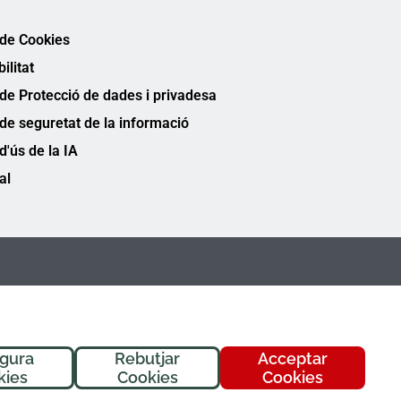
 de Cookies
ilitat
 de Protecció de dades i privadesa
 de seguretat de la informació
 d'ús de la IA
al
igura
Rebutjar
Acceptar
kies
Cookies
Cookies
FREMAP Ⓒ Tots els drets reservats