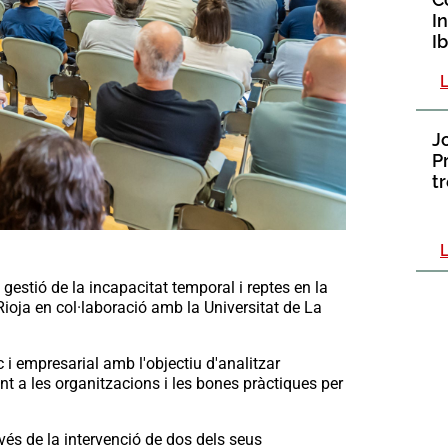
In
I
S
J
P
tr
gestió de la incapacitat temporal i reptes en la
ioja en col·laboració amb la Universitat de La
c i empresarial amb l'objectiu d'analitzar
ent a les organitzacions i les bones pràctiques per
vés de la intervenció de dos dels seus