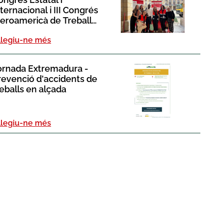
ternacional i III Congrés
beroamericà de Treball
ocial celebrat a Gijón
Llegiu-ne més
ornada Extremadura -
revenció d'accidents de
eballs en alçada​
Llegiu-ne més