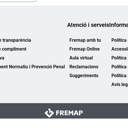
Atenció i serveis
Informa
e transparència
Fremap amb tu
Política
e compliment
Fremap Online
Accessib
va
Aula virtual
Política
ent Normatiu i Prevenció Penal
Reclamacions
Política
Suggeriments
Política
Avís leg