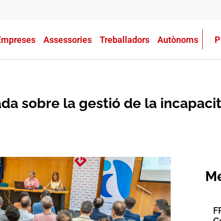
Empreses
Assessories
Treballadors
Autònoms
P
a sobre la gestió de la incapacit
Mé
F
C