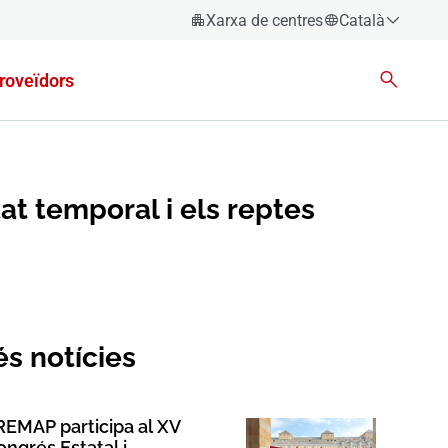
Xarxa de centres
Català
Español
roveïdors
Català
Euskara
Galego
Valencià
at temporal i els reptes
English
s notícies
REMAP participa al XV
ongrés Estatal i