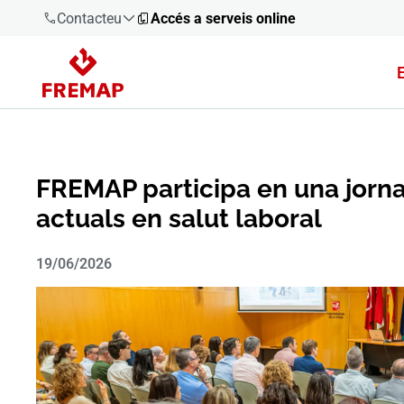
Contacteu
Accés a serveis online
900 61 00
61
+34 91
919 61 61
FREMAP participa en una jornad
actuals en salut laboral
19/06/2026
900 61 00
61