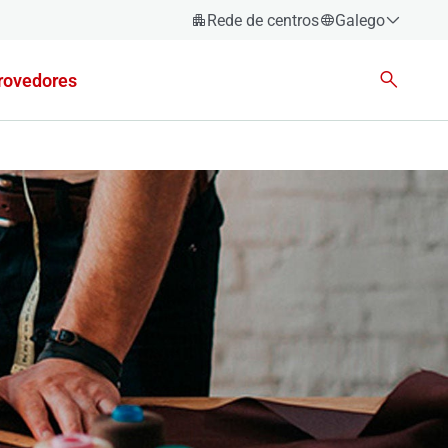
Rede de centros
Galego
Español
rovedores
Català
Euskara
Galego
Valencià
English