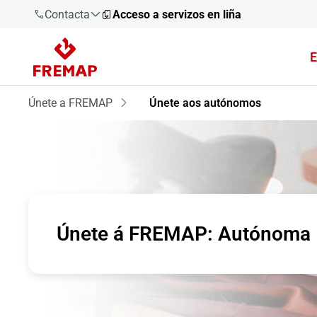
Contacta
Acceso a servizos en liña
E
900 61 00
61
Únete a FREMAP
Únete aos autónomos
+34 91
919 61 61
900 61 00
Únete á FREMAP: Autónoma
61