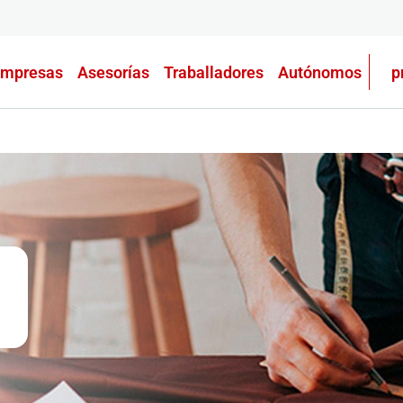
mpresas
Asesorías
Traballadores
Autónomos
p