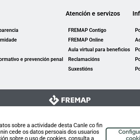
Atención e servizos
In
parencia
FREMAP Contigo
Po
rmidade
FREMAP Online
Ac
Aula virtual para beneficios
Po
rmativo e prevención penal
Reclamacións
Po
Suxestións
Po
tos sobre a actividade desta Canle co fin
nin cede os datos persoais dos usuarios
Configu
ón sobre o uso de cookies, consulta a
cook