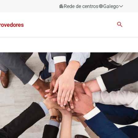
Rede de centros
Galego
Español
rovedores
Català
Euskara
Galego
Valencià
English