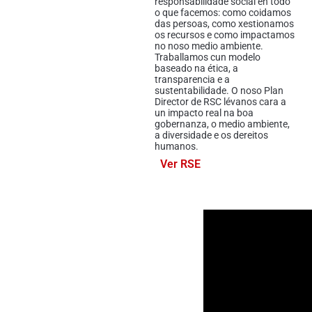
responsabilidade social en todo
o que facemos: como coidamos
das persoas, como xestionamos
os recursos e como impactamos
no noso medio ambiente.
Traballamos cun modelo
baseado na ética, a
transparencia e a
sustentabilidade. O noso Plan
Director de RSC lévanos cara a
un impacto real na boa
gobernanza, o medio ambiente,
a diversidade e os dereitos
humanos.
Ver RSE