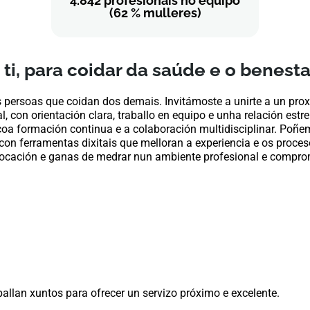
4.842 profesionais no equipo
(62 % mulleres)
ti, para coidar da saúde e o benesta
ersoas que coidan dos demais. Invitámoste a unirte a un proxe
l, con orientación clara, traballo en equipo e unha relación es
a formación continua e a colaboración multidisciplinar. Poñe
con ferramentas dixitais que melloran a experiencia e os proceso
vocación e ganas de medrar nun ambiente profesional e comprome
ballan xuntos para ofrecer un servizo próximo e excelente.