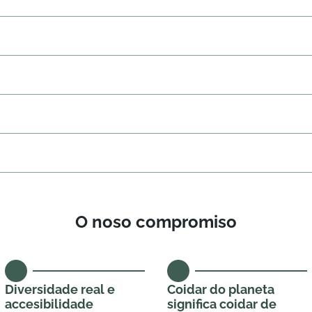
O noso compromiso
Diversidade real e
Coidar do planeta
accesibilidade
significa coidar de