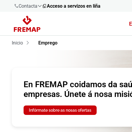
Contacta
Acceso a servizos en liña
E
900 61 00
61
Inicio
Emprego
+34 91
919 61 61
En FREMAP coidamos da saúd
empresas. Únete á nosa misi
900 61 00
61
Infórmate sobre as nosas ofertas