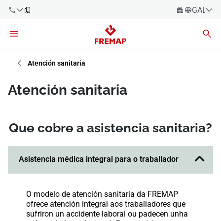
GALEG
Español
Català
900 61 00
61
Euskara
Atención sanitaria
Galego
+34 91
Atención sanitaria
919 61 61
Valencià
Empresas
English
Asesorías
Que cobre a asistencia sanitaria?
Traballadores
900 61 00
Asistencia médica integral para o traballador
61
Autónomos
O modelo de atención sanitaria da FREMAP
provedores
ofrece atención integral aos traballadores que
sufriron un accidente laboral ou padecen unha