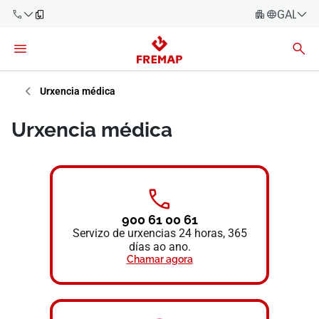
GALEG
Español
Català
900 61 00
61
Euskara
Urxencia médica
Galego
+34 91
Urxencia médica
919 61 61
Valencià
Empresas
English
Asesorías
Traballadores
900 61 00 61
900 61 00
Servizo de urxencias 24 horas, 365
61
días ao ano.
Autónomos
Chamar agora
provedores