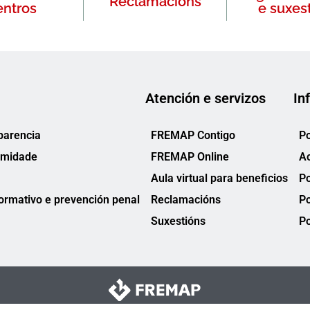
Reclamacións
entros
e suxes
Atención e servizos
In
parencia
FREMAP Contigo
Po
rmidade
FREMAP Online
Ac
Aula virtual para beneficios
Po
rmativo e prevención penal
Reclamacións
Po
Suxestións
Po