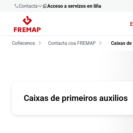
Contacta
Acceso a servizos en liña
E
900 61 00
61
Coñécenos
Contacta coa FREMAP
Caixas de 
+34 91
919 61 61
900 61 00
Caixas de primeiros auxilios
61