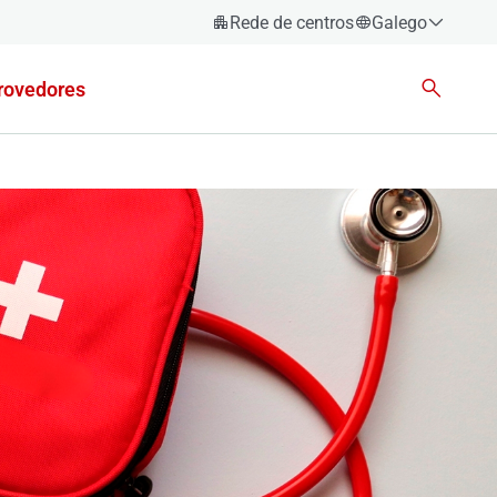
Rede de centros
Galego
Español
rovedores
Català
Euskara
Galego
Valencià
English