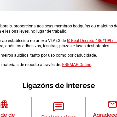
borais, proporciona aos seus membros botiquíns ou maletíns de
 lesións leves, no lugar de traballo.
se ao establecido no anexo VI.A).3 de
Real Decreto 486/1997, d
a, apósitos adhesivos, tesoiras, pinzas e luvas desbotables.
meiros auxilios, tanto por uso como por caducidade.
 materiais de reposto a través de:
FREMAP Online
.
Ligazóns de interese
de de
Agradec