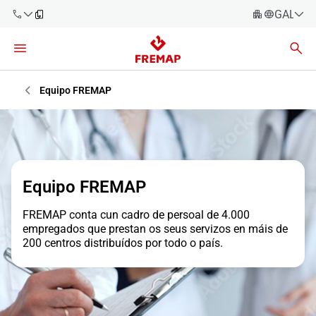
GALEG
Español
Català
900 61 00
61
Euskara
Equipo FREMAP
Galego
+34 91
919 61 61
Valencià
Empresas
English
Asesorías
Equipo FREMAP
Traballadores
FREMAP conta cun cadro de persoal de 4.000
900 61 00
empregados que prestan os seus servizos en máis de
61
200 centros distribuídos por todo o país.
Autónomos
provedores