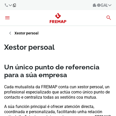
GALEG
Español
Català
900 61 00
61
Euskara
Xestor persoal
Galego
+34 91
Xestor persoal
919 61 61
Valencià
Empresas
English
Asesorías
Un único punto de referencia
para a súa empresa
Traballadores
900 61 00
61
Cada mutualista da FREMAP conta cun xestor persoal, un
Autónomos
profesional especializado que actúa como único punto de
contacto e centraliza todas as xestións coa mutua.
provedores
A súa función principal é ofrecer atención directa,
coordinada e personalizada, facilitando unha relación