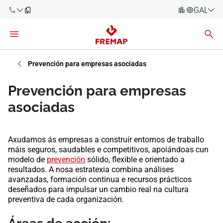
GALEG
Español
Català
900 61 00
61
Euskara
Prevención para empresas asociadas
Galego
+34 91
Prevención para empresas
919 61 61
Valencià
Empresas
asociadas
English
Asesorías
Axudamos ás empresas a construír entornos de traballo
Traballadores
máis seguros, saudables e competitivos, apoiándoas cun
900 61 00
modelo de
prevención
sólido, flexible e orientado a
61
resultados. A nosa estratexia combina análises
Autónomos
avanzadas, formación continua e recursos prácticos
deseñados para impulsar un cambio real na cultura
provedores
preventiva de cada organización.