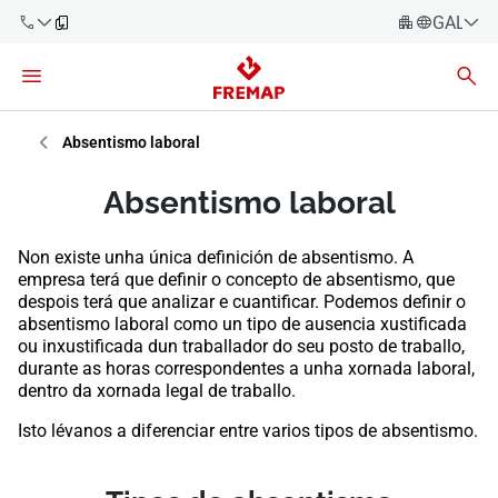
GALEG
Español
Català
900 61 00
61
Euskara
Absentismo laboral
Galego
+34 91
Absentismo laboral
919 61 61
Valencià
Empresas
Non existe unha única definición de absentismo. A
English
empresa terá que definir o concepto de absentismo, que
Asesorías
despois terá que analizar e cuantificar. Podemos definir o
absentismo laboral como un tipo de ausencia xustificada
Traballadores
ou inxustificada dun traballador do seu posto de traballo,
900 61 00
durante as horas correspondentes a unha xornada laboral,
61
Autónomos
dentro da xornada legal de traballo.
Isto lévanos a diferenciar entre varios tipos de absentismo.
provedores