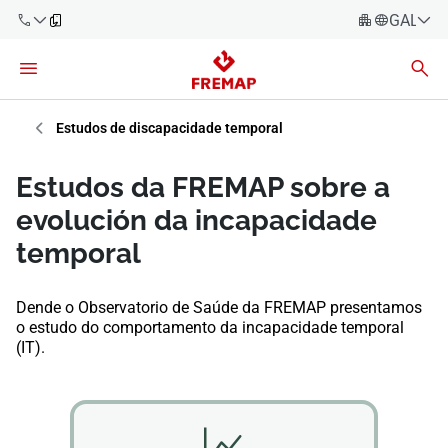
GALEG
Español
Català
900 61 00
61
Euskara
Estudos de discapacidade temporal
Galego
+34 91
Estudos da FREMAP sobre a
919 61 61
Valencià
Empresas
evolución da incapacidade
English
temporal
Asesorías
Traballadores
Dende o Observatorio de Saúde da FREMAP presentamos
900 61 00
o estudo do comportamento da incapacidade temporal
61
(IT).
Autónomos
provedores