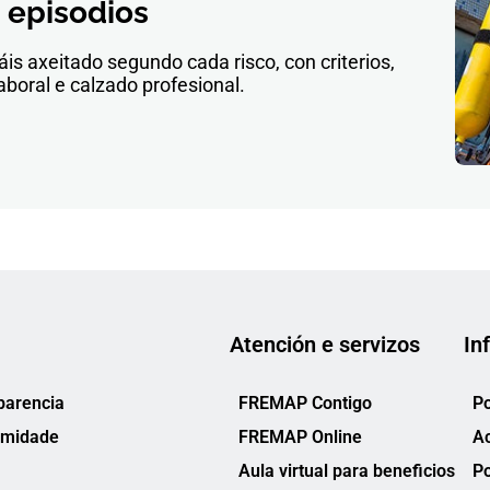
 episodios
is axeitado segundo cada risco, con criterios,
boral e calzado profesional.
Atención e servizos
In
parencia
FREMAP Contigo
Po
rmidade
FREMAP Online
Ac
Aula virtual para beneficios
Po