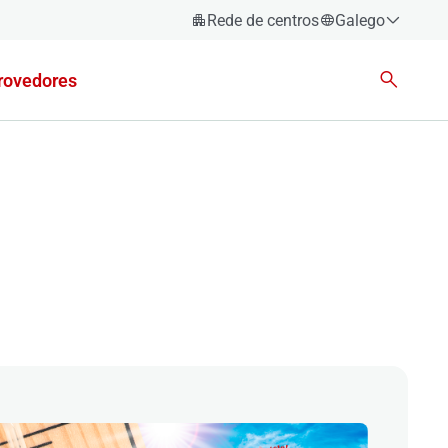
Rede de centros
Galego
Español
rovedores
Català
Euskara
Galego
Valencià
English