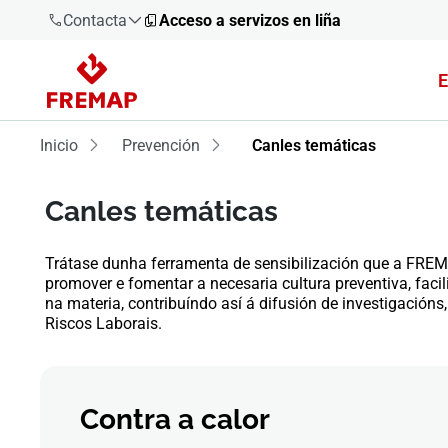
Contacta
Acceso a servizos en liña
E
900 61 00
61
Inicio
Prevención
Canles temáticas
+34 91
919 61 61
Canles temáticas
Trátase dunha ferramenta de sensibilización que a FREM
promover e fomentar a necesaria cultura preventiva, fac
na materia, contribuíndo así á difusión de investigacións
900 61 00
Riscos Laborais.
61
Contra a calor