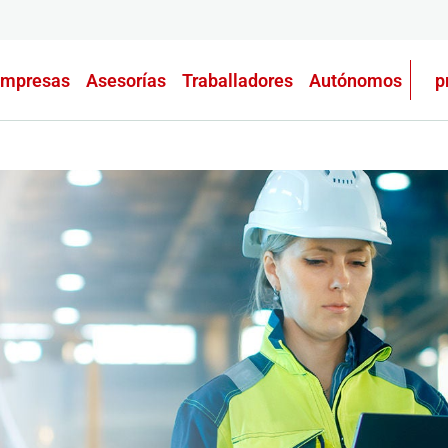
mpresas
Asesorías
Traballadores
Autónomos
p