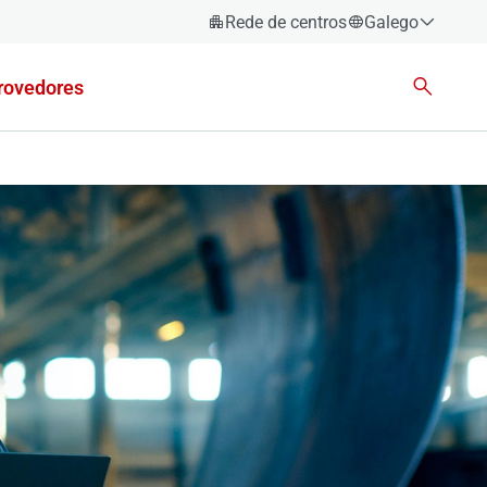
Rede de centros
Galego
Español
rovedores
Català
Euskara
Galego
Valencià
English