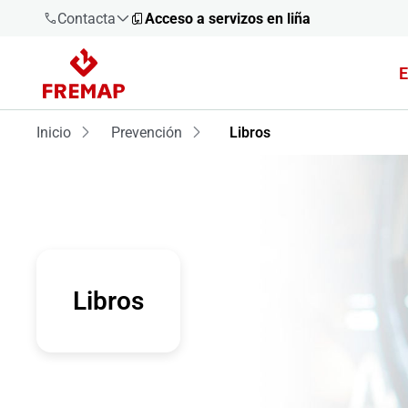
Contacta
Acceso a servizos en liña
E
900 61 00
61
Inicio
Prevención
Libros
+34 91
919 61 61
900 61 00
Libros
61