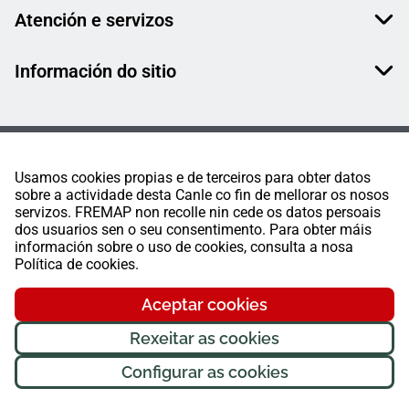
Atención e servizos
Información do sitio
Usamos cookies propias e de terceiros para obter datos
sobre a actividade desta Canle co fin de mellorar os nosos
servizos. FREMAP non recolle nin cede os datos persoais
dos usuarios sen o seu consentimento. Para obter máis
información sobre o uso de cookies, consulta a nosa
Política de cookies.
Aceptar cookies
Rexeitar as cookies
Configurar as cookies
FREMAP Ⓒ Todos os dereitos reservados