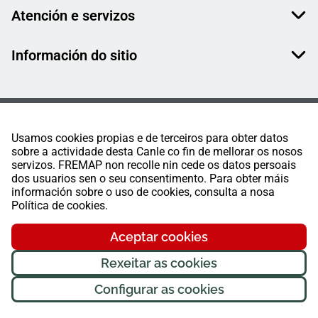
Atención e servizos
Información do sitio
Usamos cookies propias e de terceiros para obter datos
sobre a actividade desta Canle co fin de mellorar os nosos
servizos. FREMAP non recolle nin cede os datos persoais
dos usuarios sen o seu consentimento. Para obter máis
información sobre o uso de cookies, consulta a nosa
Política de cookies.
Aceptar cookies
Rexeitar as cookies
Configurar as cookies
FREMAP Ⓒ Todos os dereitos reservados