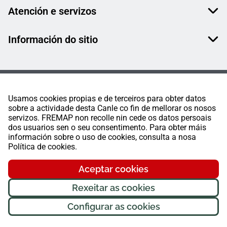
Atención e servizos
Información do sitio
Usamos cookies propias e de terceiros para obter datos
sobre a actividade desta Canle co fin de mellorar os nosos
servizos. FREMAP non recolle nin cede os datos persoais
dos usuarios sen o seu consentimento. Para obter máis
información sobre o uso de cookies, consulta a nosa
Política de cookies.
Aceptar cookies
Rexeitar as cookies
Configurar as cookies
FREMAP Ⓒ Todos os dereitos reservados