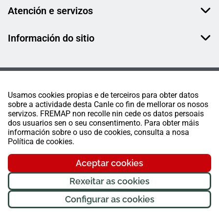
Atención e servizos
Información do sitio
Usamos cookies propias e de terceiros para obter datos
sobre a actividade desta Canle co fin de mellorar os nosos
servizos. FREMAP non recolle nin cede os datos persoais
dos usuarios sen o seu consentimento. Para obter máis
información sobre o uso de cookies, consulta a nosa
Política de cookies.
Aceptar cookies
Rexeitar as cookies
Configurar as cookies
FREMAP Ⓒ Todos os dereitos reservados