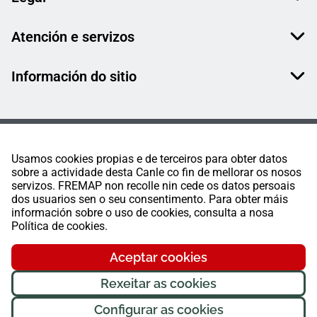
Atención e servizos
Información do sitio
Usamos cookies propias e de terceiros para obter datos
sobre a actividade desta Canle co fin de mellorar os nosos
servizos. FREMAP non recolle nin cede os datos persoais
dos usuarios sen o seu consentimento. Para obter máis
información sobre o uso de cookies, consulta a nosa
Política de cookies.
Aceptar cookies
Rexeitar as cookies
Configurar as cookies
FREMAP Ⓒ Todos os dereitos reservados