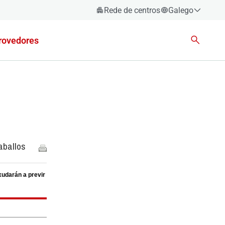
Rede de centros
Galego
Español
rovedores
Català
Euskara
Galego
Valencià
English