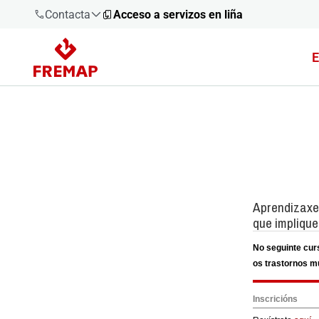
Contacta
Acceso a servizos en liña
E
900 61 00
61
+34 91
919 61 61
900 61 00
61