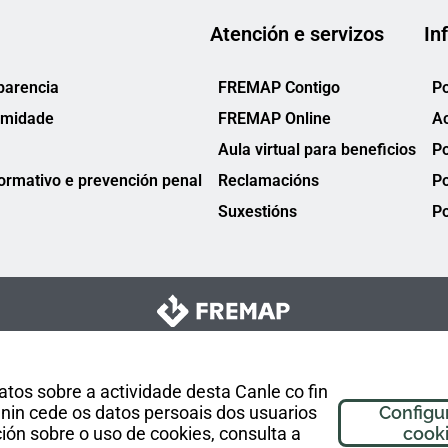
Atención e servizos
In
parencia
FREMAP Contigo
Po
rmidade
FREMAP Online
Ac
Aula virtual para beneficios
Po
rmativo e prevención penal
Reclamacións
Po
Suxestións
Po
tos sobre a actividade desta Canle co fin
nin cede os datos persoais dos usuarios
Configu
ón sobre o uso de cookies, consulta a
cook