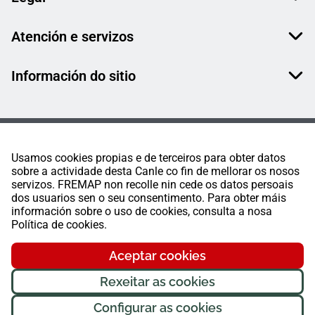
Atención e servizos
Información do sitio
Usamos cookies propias e de terceiros para obter datos
sobre a actividade desta Canle co fin de mellorar os nosos
servizos. FREMAP non recolle nin cede os datos persoais
dos usuarios sen o seu consentimento. Para obter máis
información sobre o uso de cookies, consulta a nosa
Política de cookies.
Aceptar cookies
Rexeitar as cookies
Configurar as cookies
FREMAP Ⓒ Todos os dereitos reservados