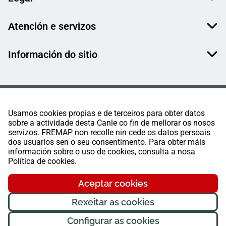
Atención e servizos
Información do sitio
Usamos cookies propias e de terceiros para obter datos
sobre a actividade desta Canle co fin de mellorar os nosos
servizos. FREMAP non recolle nin cede os datos persoais
dos usuarios sen o seu consentimento. Para obter máis
información sobre o uso de cookies, consulta a nosa
Política de cookies.
Aceptar cookies
Rexeitar as cookies
Configurar as cookies
FREMAP Ⓒ Todos os dereitos reservados