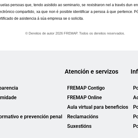
Atención e servizos
In
parencia
FREMAP Contigo
Po
rmidade
FREMAP Online
Ac
Aula virtual para beneficios
Po
rmativo e prevención penal
Reclamacións
Po
Suxestións
Po