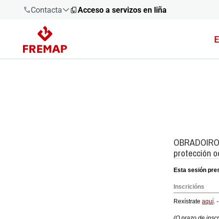
Contacta
Acceso a servizos en liña
E
900 61 00
61
+34 91
919 61 61
900 61 00
61