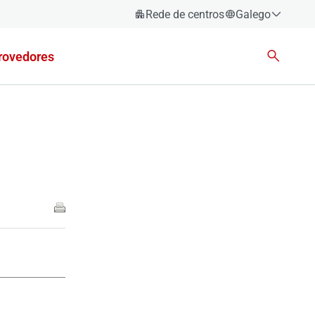
Rede de centros
Galego
Español
rovedores
Català
Euskara
Galego
Valencià
English