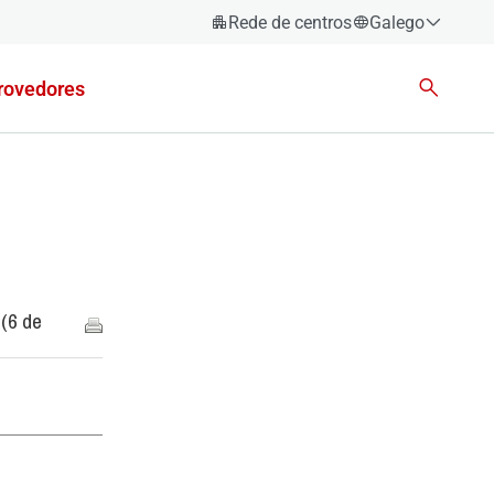
Rede de centros
Galego
Español
rovedores
Català
Euskara
Galego
Valencià
English