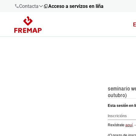
Contacta
Acceso a servizos en liña
E
900 61 00
61
+34 91
919 61 61
900 61 00
61