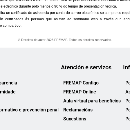
Atención e servizos
In
parencia
FREMAP Contigo
Po
rmidade
FREMAP Online
Ac
Aula virtual para beneficios
Po
rmativo e prevención penal
Reclamacións
Po
Suxestións
Po