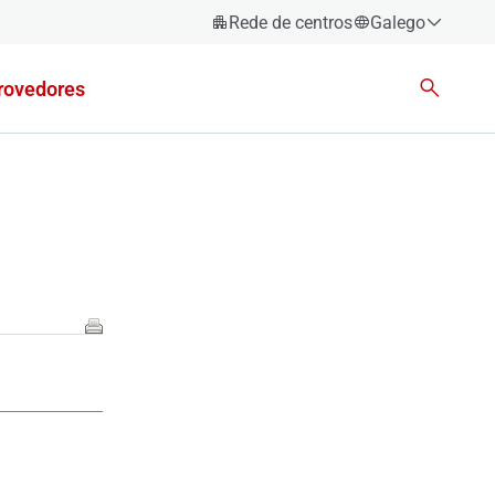
Rede de centros
Galego
Español
rovedores
Català
Euskara
Galego
Valencià
English