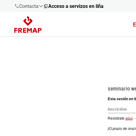
Contacta
Acceso a servizos en liña
E
900 61 00
61
+34 91
919 61 61
900 61 00
61