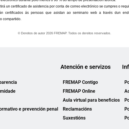
Atención e servizos
In
parencia
FREMAP Contigo
Po
rmidade
FREMAP Online
Ac
Aula virtual para beneficios
Po
rmativo e prevención penal
Reclamacións
Po
Suxestións
Po