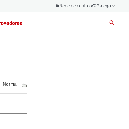
Rede de centros
Galego
Español
rovedores
Català
Euskara
Galego
Valencià
English