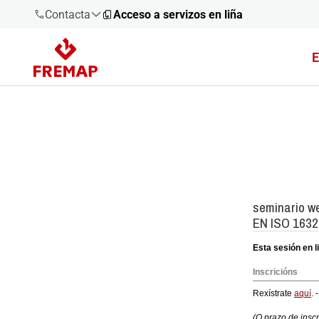
Contacta
Acceso a servizos en liña
E
900 61 00
61
+34 91
919 61 61
900 61 00
61