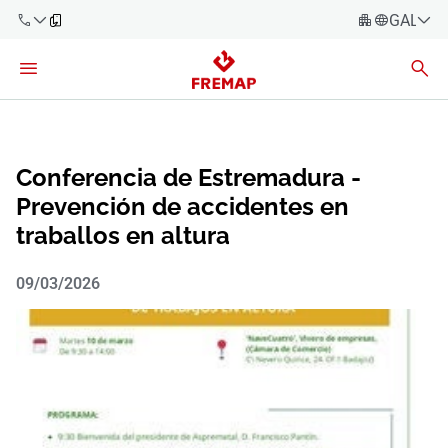
GALEG
Español
Català
900 61 00
61
Euskara
Galego
Conferencia de Estremadura -
+34 91
919 61 61
Valencià
Prevención de accidentes en
Empresas
traballos en altura​
English
Asesorías
09/03/2026
Traballadores
900 61 00
61
Autónomos
provedores