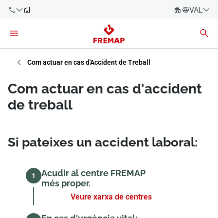
VALENC
Espanyo
Català
900 61 00
61
Èuscara
Com actuar en cas d'Accident de Treball
Gallec
+34 91
Com actuar en cas d'accident
919 61 61
Valencià
Empreses
de treball
English
Assessories
Si pateixes un accident laboral:
Treballadors
900 61 00
61
Autònoms
Acudir al centre FREMAP
1
més proper.
Proveïdors
Veure xarxa de centres