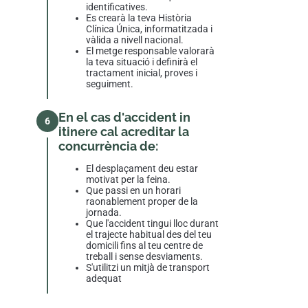
identificatives.
Es crearà la teva Història
Clínica Única, informatitzada i
vàlida a nivell nacional.
El metge responsable valorarà
la teva situació i definirà el
tractament inicial, proves i
seguiment.
En el cas d'accident in
6
itinere cal acreditar la
concurrència de:
El desplaçament deu estar
motivat per la feina.
Que passi en un horari
raonablement proper de la
jornada.
Que l'accident tingui lloc durant
el trajecte habitual des del teu
domicili fins al teu centre de
treball i sense desviaments.
S'utilitzi un mitjà de transport
adequat