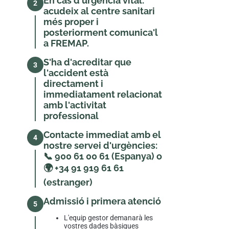
En cas d'urgència vital:
2
acudeix al centre sanitari
més proper i
posteriorment comunica'l
a FREMAP.
S'ha d'acreditar que
3
l'accident està
directament i
immediatament relacionat
amb l'activitat
professional
Contacte immediat amb el
4
nostre servei d'urgències:
📞 900 61 00 61 (Espanya) o
🌍 +34 91 919 61 61
(estranger)
Admissió i primera atenció
5
L'equip gestor demanarà les
vostres dades bàsiques