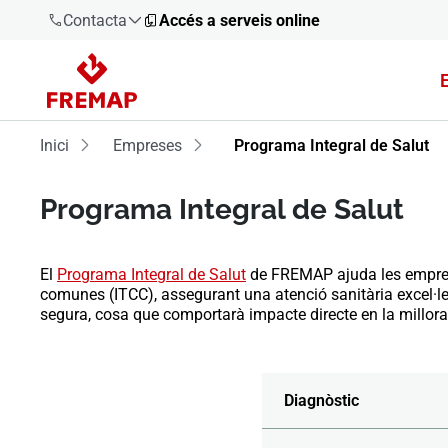
Contacta
Accés a serveis online
900 61 00
61
Inici
Empreses
Programa Integral de Salut
+34 91
919 61 61
Programa Integral de Salut
El
Programa Integral de Salut
de FREMAP ajuda les empreses
comunes (ITCC), assegurant una atenció sanitària excel·len
900 61 00
segura, cosa que comportarà impacte directe en la millora 
61
Diagnòstic