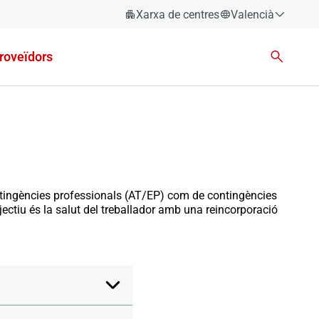
Xarxa de centres
Valencià
Espanyol
roveïdors
Català
Èuscara
Gallec
Valencià
English
ontingències professionals (AT/EP) com de contingències
jectiu és la salut del treballador amb una reincorporació