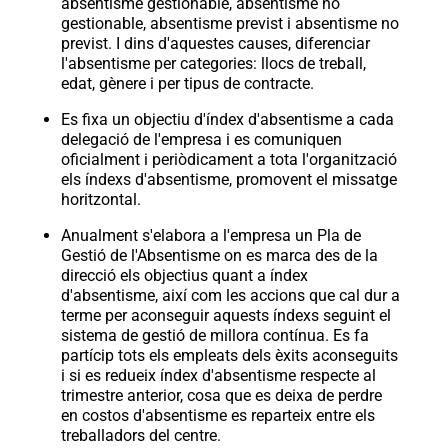
absentisme gestionable, absentisme no
gestionable, absentisme previst i absentisme no
previst. I dins d'aquestes causes, diferenciar
l'absentisme per categories: llocs de treball,
edat, gènere i per tipus de contracte.
Es fixa un objectiu d'índex d'absentisme a cada
delegació de l'empresa i es comuniquen
oficialment i periòdicament a tota l'organització
els índexs d'absentisme, promovent el missatge
horitzontal.
Anualment s'elabora a l'empresa un Pla de
Gestió de l'Absentisme on es marca des de la
direcció els objectius quant a índex
d'absentisme, així com les accions que cal dur a
terme per aconseguir aquests índexs seguint el
sistema de gestió de millora contínua. Es fa
partícip tots els empleats dels èxits aconseguits
i si es redueix índex d'absentisme respecte al
trimestre anterior, cosa que es deixa de perdre
en costos d'absentisme es reparteix entre els
treballadors del centre.