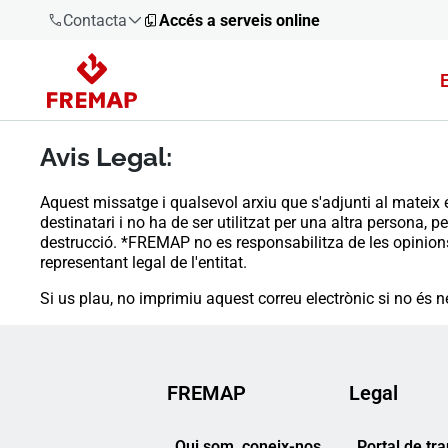
Contacta
Accés a serveis online
900 61 00
61
Avis Legal:
+34 91
919 61 61
Aquest missatge i qualsevol arxiu que s'adjunti al mateix 
destinatari i no ha de ser utilitzat per una altra persona, p
destrucció. *FREMAP no es responsabilitza de les opinions
representant legal de l'entitat.
Si us plau, no imprimiu aquest correu electrònic si no és ne
900 61 00
61
FREMAP
Legal
Qui som, coneix-nos
Portal de tr