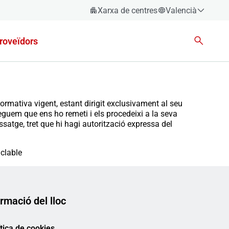
Xarxa de centres
Valencià
Espanyol
roveïdors
Català
Èuscara
Gallec
Valencià
ormativa vigent, estant dirigit exclusivament al seu
preguem que ens ho remeti i els procedeixi a la seva
English
atge, tret que hi hagi autorització expressa del
iclable
rmació del lloc
ítica de cookies