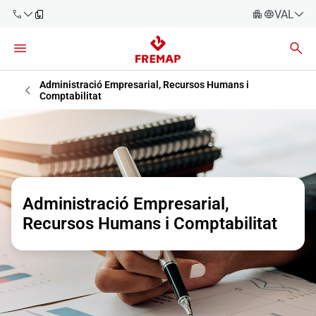
VALENC
Espanyo
Català
900 61 00
61
Administració Empresarial, Recursos Humans i
Èuscara
Comptabilitat
Gallec
+34 91
919 61 61
Valencià
Empreses
English
Assessories
Administració Empresarial,
Treballadors
Recursos Humans i Comptabilitat
900 61 00
61
Autònoms
Proveïdors