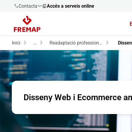
Contacta
Accés a serveis online
900 61 00
61
Inici
…
Readaptació professional
Disse
+34 91
919 61 61
900 61 00
Disseny Web i Ecommerce a
61