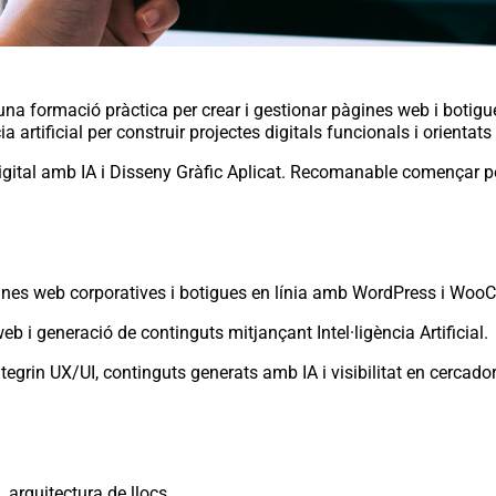
a formació pràctica per crear i gestionar pàgines web i botigu
 artificial per construir projectes digitals funcionals i orientats
gital amb IA i Disseny Gràfic Aplicat. Recomanable començar p
àgines web corporatives i botigues en línia amb WordPress i Wo
b i generació de continguts mitjançant Intel·ligència Artificial.
egrin UX/UI, continguts generats amb IA i visibilitat en cercador
 arquitectura de llocs.