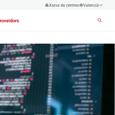
Xarxa de centres
Valencià
Espanyol
roveïdors
Català
Èuscara
Gallec
Valencià
English