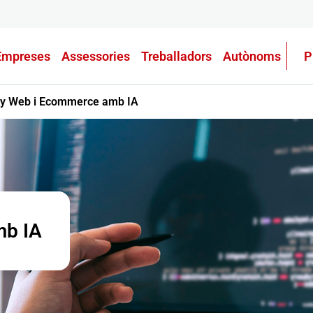
Empreses
Assessories
Treballadors
Autònoms
P
ny Web i Ecommerce amb IA
mb IA