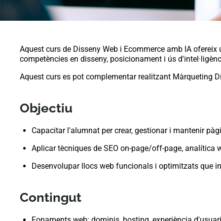
Aquest curs de Disseny Web i Ecommerce amb IA ofereix un
competències en disseny, posicionament i ús d'intel·ligència
Aquest curs es pot complementar realitzant Màrqueting Di
Objectiu
Capacitar l'alumnat per crear, gestionar i mantenir p
Aplicar tècniques de SEO on-page/off-page, analítica we
Desenvolupar llocs web funcionals i optimitzats que int
Contingut
Fonaments web: dominis, hosting, experiència d'usuari,