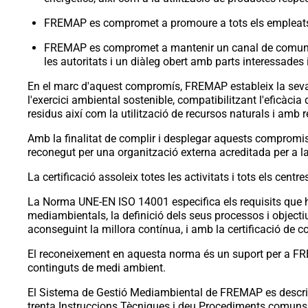
FREMAP es compromet a promoure a tots els empleats un 
FREMAP es compromet a mantenir un canal de comunica
les autoritats i un diàleg obert amb parts interessades 
En el marc d'aquest compromís, FREMAP estableix la seva
l'exercici ambiental sostenible, compatibilitzant l'eficàc
residus així com la utilització de recursos naturals i amb
Amb la finalitat de complir i desplegar aquests comprom
reconegut per una organització externa acreditada per a la
La certificació assoleix totes les activitats i tots els cent
La Norma UNE-EN ISO 14001 especifica els requisits que h
mediambientals, la definició dels seus processos i objecti
aconseguint la millora contínua, i amb la certificació de co
El reconeixement en aquesta norma és un suport per a FRE
continguts de medi ambient.
El Sistema de Gestió Mediambiental de FREMAP es descriu
trenta Instruccions Tècniques i deu Procediments comuns