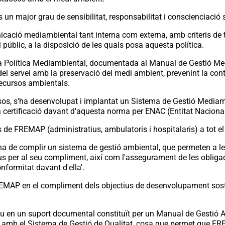
major grau de sensibilitat, responsabilitat i conscienciació sob
ció mediambiental tant interna com externa, amb criteris de 
i públic, a la disposició de les quals posa aquesta política.
 Política Mediambiental, documentada al Manual de Gestió Media
ia del servei amb la preservació del medi ambient, prevenint la c
 recursos ambientals.
isos, s'ha desenvolupat i implantat un Sistema de Gestió Medi
 certificació davant d'aquesta norma per ENAC (Entitat Nacional
res de FREMAP (administratius, ambulatoris i hospitalaris) a tot el 
a de complir un sistema de gestió ambiental, que permeten a l
us per al seu compliment, així com l'assegurament de les obligaci
nformitat davant d'ella'.
MAP en el compliment dels objectius de desenvolupament sosteni
 en un suport documental constituït per un Manual de Gestió A
 amb el Sistema de Gestió de Qualitat, cosa que permet que F