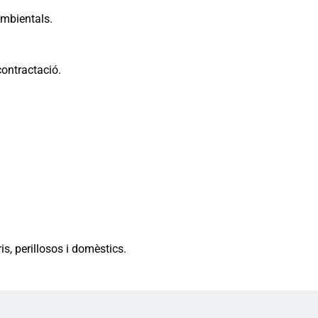
ambientals.
contractació.
is, perillosos i domèstics.