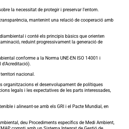
re la necessitat de protegir i preservar l'entorn.
transparència, mantenint una relació de cooperació amb
mbiental i conté els principis bàsics que orienten
ontaminació, reduint progressivament la generació de
ambiental conforme a la Norma UNE-EN ISO 14001 i
 d'Acreditació).
territori nacional.
es organitzacions el desenvolupament de polítiques
ons legals i les expectatives de les parts interessades,
ble i alineant-se amb els GRI i el Pacte Mundial, en
mbiental, deu Procediments específics de Medi Ambient,
REMAP compti amb un Sistema Integrat de Gestió de