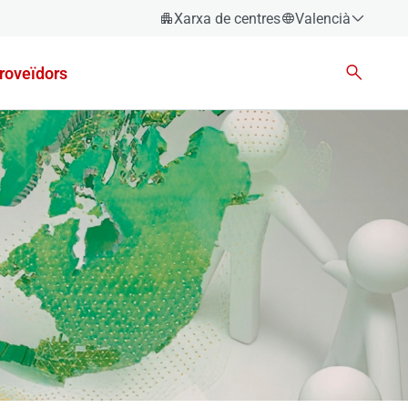
Xarxa de centres
Valencià
Espanyol
roveïdors
Català
Èuscara
Gallec
Valencià
English