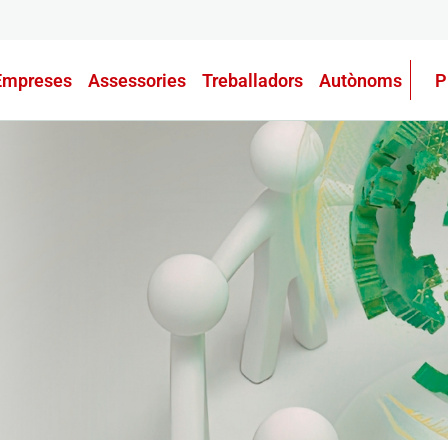
Empreses
Assessories
Treballadors
Autònoms
P