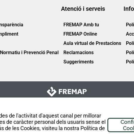
Atenció i serveis
Info
ansparència
FREMAP Amb tu
Pol
mpliment
FREMAP Online
Acc
Aula virtual de Prestacions
Pol
Normatiu i Prevenció Penal
Reclamacions
Pol
Suggeriments
Polí
es de l'activitat d'aquest canal per millorar
es de caràcter personal dels usuaris sense el
Conf
 de les Cookies, visiteu la nostra Política de
Coo