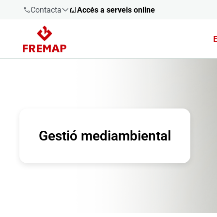
Contacta
Accés a serveis online
900 61 00
61
+34 91
919 61 61
Gestió mediambiental
900 61 00
61