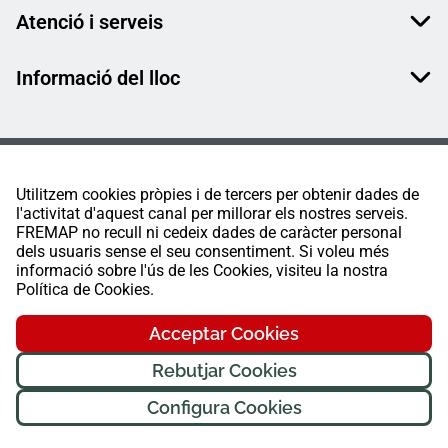
Atenció i serveis
Informació del lloc
Utilitzem cookies pròpies i de tercers per obtenir dades de
l'activitat d'aquest canal per millorar els nostres serveis.
FREMAP no recull ni cedeix dades de caràcter personal
dels usuaris sense el seu consentiment. Si voleu més
informació sobre l'ús de les Cookies, visiteu la nostra
Política de Cookies.
Acceptar Cookies
Rebutjar Cookies
Configura Cookies
FREMAP Ⓒ Tots els drets reservats