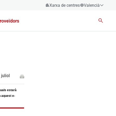
Xarxa de centres
Valencià
Espanyol
roveïdors
Català
Èuscara
Gallec
Valencià
English