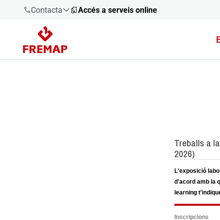
Contacta
Accés a serveis online
900 61 00
61
+34 91
919 61 61
900 61 00
61