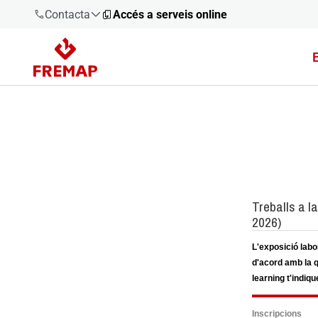
Contacta
Accés a serveis online
900 61 00
61
+34 91
919 61 61
900 61 00
61