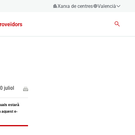
Xarxa de centres
Valencià
Espanyol
roveïdors
Català
Èuscara
Gallec
Valencià
English