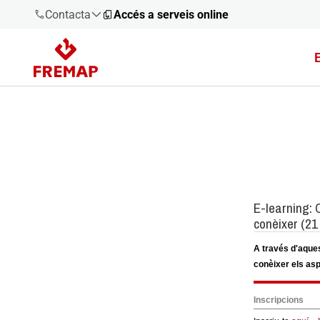
Contacta
Accés a serveis online
900 61 00
61
+34 91
919 61 61
900 61 00
61