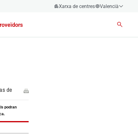
Xarxa de centres
Valencià
Espanyol
roveïdors
Català
Èuscara
Gallec
Valencià
English