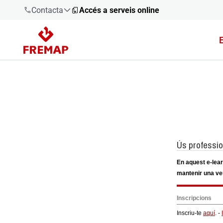
Contacta
Accés a serveis online
900 61 00
61
+34 91
919 61 61
900 61 00
61