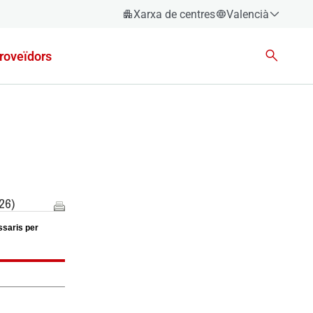
Xarxa de centres
Valencià
Espanyol
roveïdors
Català
Èuscara
Gallec
Valencià
English