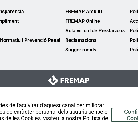
ansparència
FREMAP Amb tu
Pol
mpliment
FREMAP Online
Acc
Aula virtual de Prestacions
Pol
Normatiu i Prevenció Penal
Reclamacions
Pol
Suggeriments
Polí
es de l'activitat d'aquest canal per millorar
es de caràcter personal dels usuaris sense el
Conf
 de les Cookies, visiteu la nostra Política de
Coo