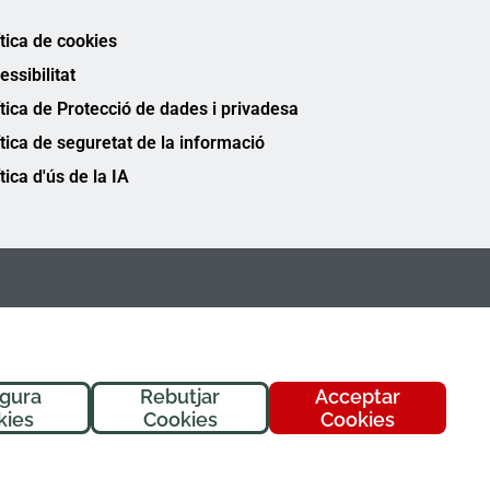
ítica de cookies
essibilitat
ítica de Protecció de dades i privadesa
ítica de seguretat de la informació
tica d'ús de la IA
igura
Rebutjar
Acceptar
kies
Cookies
Cookies
FREMAP Ⓒ Tots els drets reservats