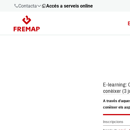
Contacta
Accés a serveis online
900 61 00
61
+34 91
919 61 61
900 61 00
61