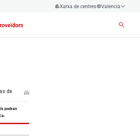
Xarxa de centres
Valencià
Espanyol
roveïdors
Català
Èuscara
Gallec
Valencià
English