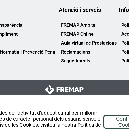
Atenció i serveis
Info
ansparència
FREMAP Amb tu
Pol
mpliment
FREMAP Online
Acc
Aula virtual de Prestacions
Pol
Normatiu i Prevenció Penal
Reclamacions
Pol
Suggeriments
Polí
es de l'activitat d'aquest canal per millorar
es de caràcter personal dels usuaris sense el
Conf
 de les Cookies, visiteu la nostra Política de
Coo