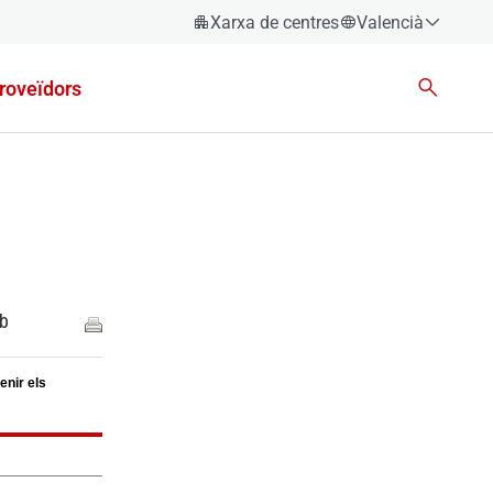
Xarxa de centres
Valencià
Espanyol
roveïdors
Català
Èuscara
Gallec
Valencià
English