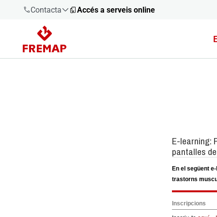
Contacta
Accés a serveis online
900 61 00
61
+34 91
919 61 61
900 61 00
61