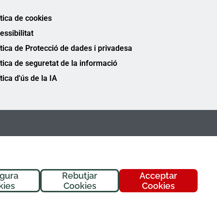
ítica de cookies
essibilitat
ítica de Protecció de dades i privadesa
ítica de seguretat de la informació
tica d'ús de la IA
igura
Rebutjar
Acceptar
kies
Cookies
Cookies
FREMAP Ⓒ Tots els drets reservats