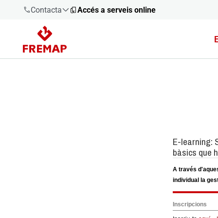
Contacta
Accés a serveis online
900 61 00
61
+34 91
919 61 61
900 61 00
61