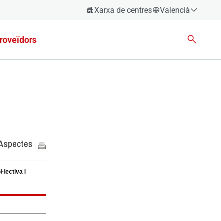
Xarxa de centres
Valencià
Espanyol
roveïdors
Català
Èuscara
Gallec
Valencià
English