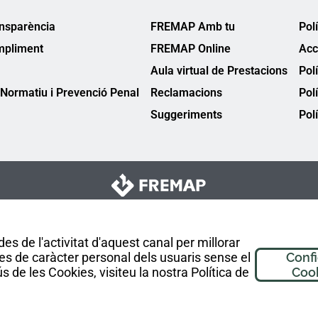
ansparència
FREMAP Amb tu
Pol
mpliment
FREMAP Online
Acc
Aula virtual de Prestacions
Pol
Normatiu i Prevenció Penal
Reclamacions
Pol
Suggeriments
Polí
es de l'activitat d'aquest canal per millorar
es de caràcter personal dels usuaris sense el
Conf
 de les Cookies, visiteu la nostra Política de
Coo