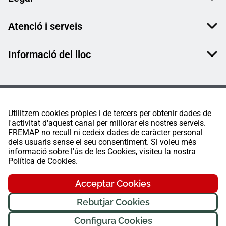
Atenció i serveis
Informació del lloc
Utilitzem cookies pròpies i de tercers per obtenir dades de
l'activitat d'aquest canal per millorar els nostres serveis.
FREMAP no recull ni cedeix dades de caràcter personal
dels usuaris sense el seu consentiment. Si voleu més
informació sobre l'ús de les Cookies, visiteu la nostra
Política de Cookies.
Acceptar Cookies
Rebutjar Cookies
Configura Cookies
FREMAP Ⓒ Tots els drets reservats